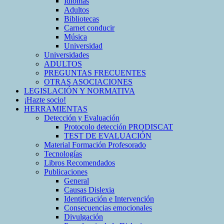
Idiomas
Adultos
Bibliotecas
Carnet conducir
Música
Universidad
Universidades
ADULTOS
PREGUNTAS FRECUENTES
OTRAS ASOCIACIONES
LEGISLACIÓN Y NORMATIVA
¡Hazte socio!
HERRAMIENTAS
Detección y Evaluación
Protocolo detección PRODISCAT
TEST DE EVALUACIÓN
Material Formación Profesorado
Tecnologías
Libros Recomendados
Publicaciones
General
Causas Dislexia
Identificación e Intervención
Consecuencias emocionales
Divulgación