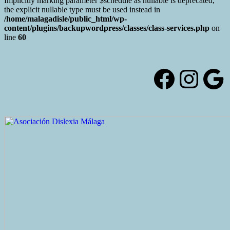
Implicitly marking parameter $schedule as nullable is deprecated,
the explicit nullable type must be used instead in
/home/malagadisle/public_html/wp-
content/plugins/backupwordpress/classes/class-services.php
on
line
60
Saltar
al
contenido
Facebo
Inst
Go
Alternar
la
cabecera