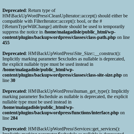
Deprecated
: Return type of
HM\BackUpWordPress\CleanUpIterator::accept() should either be
compatible with FilterIterator::accept(): bool, or the #
[\ReturnTypeWillChange] attribute should be used to temporarily
suppress the notice in
/home/malagadisle/public_html/wp-
content/plugins/backupwordpress/classes/class-path.php
on line
455
Deprecated
: HM\BackUpWordPress\Site_Size::__construct():
Implicitly marking parameter $excludes as nullable is deprecated,
the explicit nullable type must be used instead in
/home/malagadisle/public_html/wp-
content/plugins/backupwordpress/classes/class-site-size.php
on
line
30
Deprecated
: HM\BackUpWordPress\human_get_type(): Implicitly
marking parameter $schedule as nullable is deprecated, the explicit
nullable type must be used instead in
/home/malagadisle/public_html/wp-
content/plugins/backupwordpress/functions/interface.php
on
line
284
Deprecated
: HM\BackUpWordPress\Services::get_services():