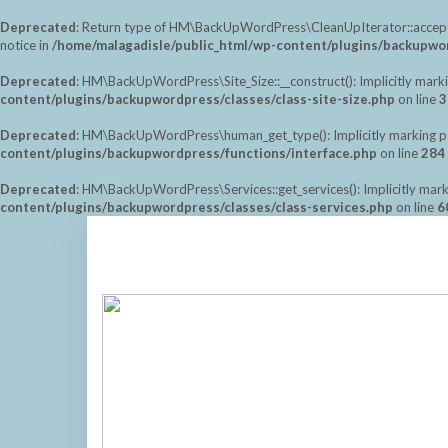
Deprecated
: Return type of HM\BackUpWordPress\CleanUpIterator::accept() 
notice in
/home/malagadisle/public_html/wp-content/plugins/backupwor
Deprecated
: HM\BackUpWordPress\Site_Size::__construct(): Implicitly marki
content/plugins/backupwordpress/classes/class-site-size.php
on line
3
Deprecated
: HM\BackUpWordPress\human_get_type(): Implicitly marking para
content/plugins/backupwordpress/functions/interface.php
on line
284
Deprecated
: HM\BackUpWordPress\Services::get_services(): Implicitly marki
content/plugins/backupwordpress/classes/class-services.php
on line
6
Saltar
al
contenido