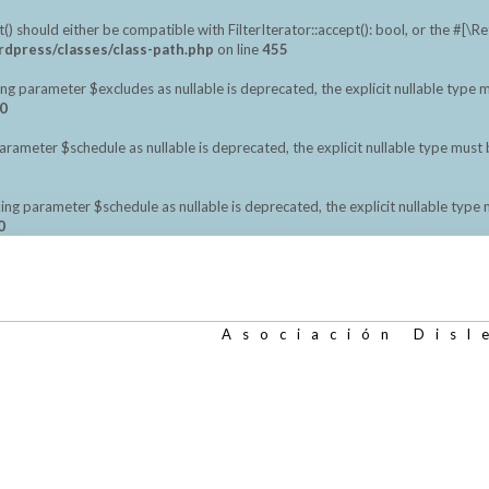
should either be compatible with FilterIterator::accept(): bool, or the #[\
dpress/classes/class-path.php
on line
455
ng parameter $excludes as nullable is deprecated, the explicit nullable type 
0
meter $schedule as nullable is deprecated, the explicit nullable type must 
ng parameter $schedule as nullable is deprecated, the explicit nullable type
0