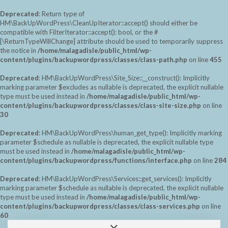
Deprecated
: Return type of
HM\BackUpWordPress\CleanUpIterator::accept() should either be
compatible with FilterIterator::accept(): bool, or the #
[\ReturnTypeWillChange] attribute should be used to temporarily suppress
the notice in
/home/malagadisle/public_html/wp-
content/plugins/backupwordpress/classes/class-path.php
on line
455
Deprecated
: HM\BackUpWordPress\Site_Size::__construct(): Implicitly
marking parameter $excludes as nullable is deprecated, the explicit nullable
type must be used instead in
/home/malagadisle/public_html/wp-
content/plugins/backupwordpress/classes/class-site-size.php
on line
30
Deprecated
: HM\BackUpWordPress\human_get_type(): Implicitly marking
parameter $schedule as nullable is deprecated, the explicit nullable type
must be used instead in
/home/malagadisle/public_html/wp-
content/plugins/backupwordpress/functions/interface.php
on line
284
Deprecated
: HM\BackUpWordPress\Services::get_services(): Implicitly
marking parameter $schedule as nullable is deprecated, the explicit nullable
type must be used instead in
/home/malagadisle/public_html/wp-
content/plugins/backupwordpress/classes/class-services.php
on line
60
Saltar
Alternar