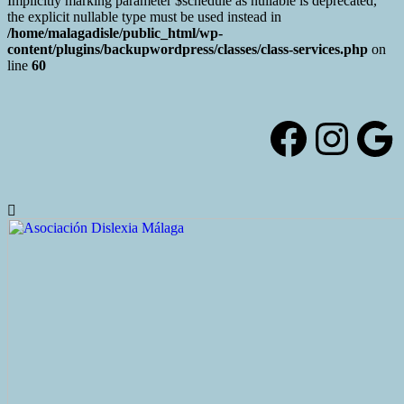
Implicitly marking parameter $schedule as nullable is deprecated,
the explicit nullable type must be used instead in
/home/malagadisle/public_html/wp-
content/plugins/backupwordpress/classes/class-services.php
on
line
60
Saltar
al
contenido
Facebo
Inst
Go
Alternar
la
cabecera