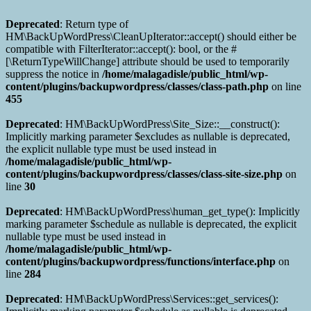
Deprecated
: Return type of
HM\BackUpWordPress\CleanUpIterator::accept() should either be
compatible with FilterIterator::accept(): bool, or the #
[\ReturnTypeWillChange] attribute should be used to temporarily
suppress the notice in
/home/malagadisle/public_html/wp-
content/plugins/backupwordpress/classes/class-path.php
on line
455
Deprecated
: HM\BackUpWordPress\Site_Size::__construct():
Implicitly marking parameter $excludes as nullable is deprecated,
the explicit nullable type must be used instead in
/home/malagadisle/public_html/wp-
content/plugins/backupwordpress/classes/class-site-size.php
on
line
30
Deprecated
: HM\BackUpWordPress\human_get_type(): Implicitly
marking parameter $schedule as nullable is deprecated, the explicit
nullable type must be used instead in
/home/malagadisle/public_html/wp-
content/plugins/backupwordpress/functions/interface.php
on
line
284
Deprecated
: HM\BackUpWordPress\Services::get_services():