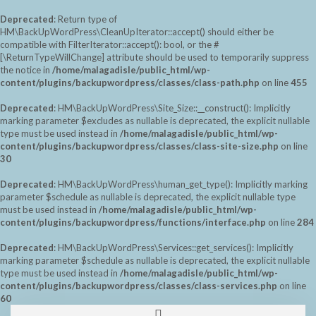
Deprecated
: Return type of
HM\BackUpWordPress\CleanUpIterator::accept() should either be
compatible with FilterIterator::accept(): bool, or the #
[\ReturnTypeWillChange] attribute should be used to temporarily suppress
the notice in
/home/malagadisle/public_html/wp-
content/plugins/backupwordpress/classes/class-path.php
on line
455
Deprecated
: HM\BackUpWordPress\Site_Size::__construct(): Implicitly
marking parameter $excludes as nullable is deprecated, the explicit nullable
type must be used instead in
/home/malagadisle/public_html/wp-
content/plugins/backupwordpress/classes/class-site-size.php
on line
30
Deprecated
: HM\BackUpWordPress\human_get_type(): Implicitly marking
parameter $schedule as nullable is deprecated, the explicit nullable type
must be used instead in
/home/malagadisle/public_html/wp-
content/plugins/backupwordpress/functions/interface.php
on line
284
Deprecated
: HM\BackUpWordPress\Services::get_services(): Implicitly
marking parameter $schedule as nullable is deprecated, the explicit nullable
type must be used instead in
/home/malagadisle/public_html/wp-
content/plugins/backupwordpress/classes/class-services.php
on line
60
Saltar
Alternar