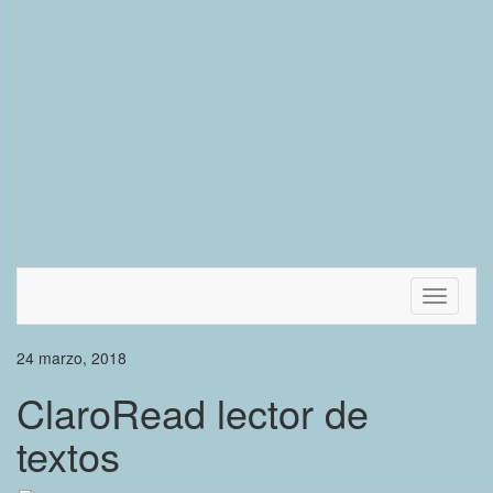
Cambiar
modo
de
24 marzo, 2018
navegac
ClaroRead lector de
textos