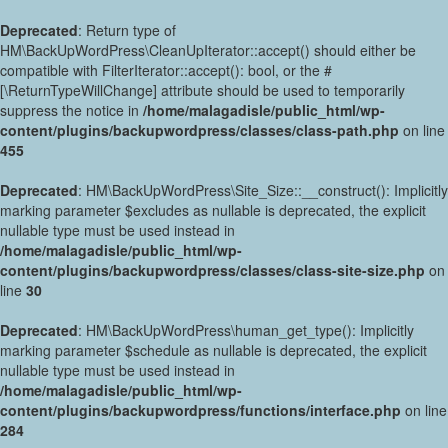
Deprecated
: Return type of
HM\BackUpWordPress\CleanUpIterator::accept() should either be
compatible with FilterIterator::accept(): bool, or the #
[\ReturnTypeWillChange] attribute should be used to temporarily
suppress the notice in
/home/malagadisle/public_html/wp-
content/plugins/backupwordpress/classes/class-path.php
on line
455
Deprecated
: HM\BackUpWordPress\Site_Size::__construct(): Implicitly
marking parameter $excludes as nullable is deprecated, the explicit
nullable type must be used instead in
/home/malagadisle/public_html/wp-
content/plugins/backupwordpress/classes/class-site-size.php
on
line
30
Deprecated
: HM\BackUpWordPress\human_get_type(): Implicitly
marking parameter $schedule as nullable is deprecated, the explicit
nullable type must be used instead in
/home/malagadisle/public_html/wp-
content/plugins/backupwordpress/functions/interface.php
on line
284