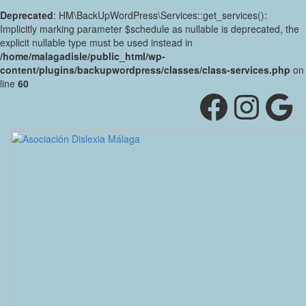
Deprecated
: HM\BackUpWordPress\Services::get_services():
Implicitly marking parameter $schedule as nullable is deprecated, the
explicit nullable type must be used instead in
/home/malagadisle/public_html/wp-
content/plugins/backupwordpress/classes/class-services.php
on
line
60
Facebo
Inst
Go
Saltar
al
contenido
Alternar
la
cabecera