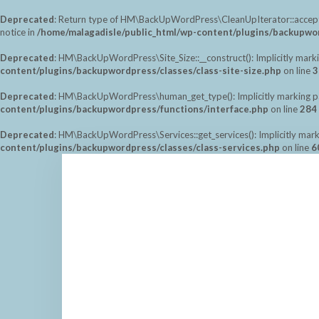
Deprecated
: Return type of HM\BackUpWordPress\CleanUpIterator::accept() 
notice in
/home/malagadisle/public_html/wp-content/plugins/backupwor
Deprecated
: HM\BackUpWordPress\Site_Size::__construct(): Implicitly marki
content/plugins/backupwordpress/classes/class-site-size.php
on line
3
Deprecated
: HM\BackUpWordPress\human_get_type(): Implicitly marking para
content/plugins/backupwordpress/functions/interface.php
on line
284
Deprecated
: HM\BackUpWordPress\Services::get_services(): Implicitly marki
content/plugins/backupwordpress/classes/class-services.php
on line
6
Saltar
al
contenido