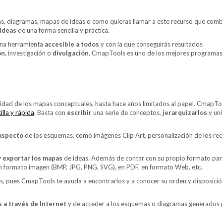
s, diagramas, mapas de ideas o como quieras llamar a este recurso que com
ideas
de una forma sencilla y práctica.
una herramienta
accesible a todos
y con la que conseguirás resultados
ón
, investigación o
divulgación
, CmapTools es uno de los mejores programas
vidad de los mapas conceptuales, hasta hace años limitados al papel. CmapTo
lla y rápida
. Basta con
escribir
una serie de conceptos,
jerarquizarlos
y uni
 aspecto
de los esquemas, como imágenes Clip Art, personalización de los re
y exportar los mapas
de ideas. Además de contar con su propio formato par
n formato imagen (BMP, JPG, PNG, SVG), en PDF, en formato Web, etc.
, pues CmapTools te ayuda a encontrarlos y a conocer su orden y disposició
 a través de Internet
y de acceder a los esquemas o diagramas generados