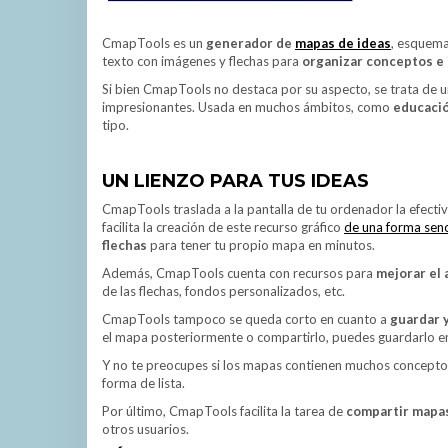
CmapTools es un
generador de
mapas de ideas
, esquema
texto con imágenes y flechas para
organizar conceptos e 
Si bien CmapTools no destaca por su aspecto, se trata de 
impresionantes. Usada en muchos ámbitos, como
educaci
tipo.
UN LIENZO PARA TUS IDEAS
CmapTools traslada a la pantalla de tu ordenador la efecti
facilita la creación de este recurso gráfico
de una forma senci
flechas
para tener tu propio mapa en minutos.
Además, CmapTools cuenta con recursos para
mejorar el
de las flechas, fondos personalizados, etc.
CmapTools tampoco se queda corto en cuanto a
guardar 
el mapa posteriormente o compartirlo, puedes guardarlo e
Y no te preocupes si los mapas contienen muchos conceptos
forma de lista.
Por último, CmapTools facilita la tarea de
compartir mapas
otros usuarios.