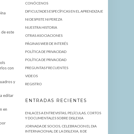
CONÓCENOS
DIFICULTADES ESPECÍFICAS EN EL APRENDIZAJE
bina
NI DESPISTE NI PEREZA
NUESTRA HISTORIA
 de este
OTRAS ASOCIACIONES
PÁGINAS WEB DE INTERÉS
POLÍTICA DE PRIVACIDAD
POLÍTICA DE PRIVACIDAD
ols
rlos con
PREGUNTAS FRECUENTES
VIDEOS
cuadros y
REGISTRO
a editar
ENTRADAS RECIENTES
n en
ENLACES A ENTREVISTAS, PELÍCULAS, CORTOS
Y DOCUMENTALES SOBRE DISLEXIA
 por
JORNADA DE SOCIOS, CELEBRACION EL DIA
INTERNACIONAL DE LA DISLEXIA, 8 DE