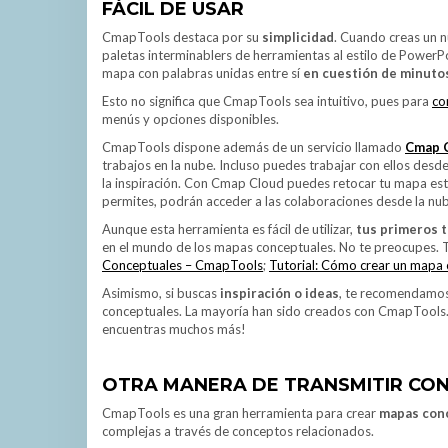
FÁCIL DE USAR
CmapTools destaca por su
simplicidad
. Cuando creas un 
paletas interminablers de herramientas al estilo de PowerPo
mapa con palabras unidas entre sí
en cuestión de minuto
Esto no significa que CmapTools sea intuitivo, pues para
co
menús y opciones disponibles.
CmapTools dispone además de un servicio llamado
Cmap 
trabajos en la nube. Incluso puedes trabajar con ellos desd
la inspiración. Con Cmap Cloud puedes retocar tu mapa estés 
permites, podrán acceder a las colaboraciones desde la nube
Aunque esta herramienta es fácil de utilizar,
tus primeros 
en el mundo de los mapas conceptuales. No te preocupes.
Conceptuales – CmapTools
;
Tutorial: Cómo crear un mapa
Asimismo, si buscas
inspiración o ideas
, te recomendamos
conceptuales. La mayoría han sido creados con CmapTools. 
encuentras muchos más!
OTRA MANERA DE TRANSMITIR CO
CmapTools es una gran herramienta para crear
mapas con
complejas a través de conceptos relacionados.