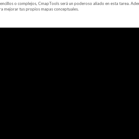
sencillos o complejos, CmapTools será un poderoso aliado en esta tarea. Ade
a mejorar tus propios mapas conceptuales.