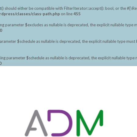
should either be compatible with FilterIterator::accept(): bool, or the #[\
dpress/classes/class-path.php
on line
455
ng parameter $excludes as nullable is deprecated, the explicit nullable type 
0
meter $schedule as nullable is deprecated, the explicit nullable type must 
ng parameter $schedule as nullable is deprecated, the explicit nullable type
0