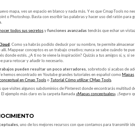
nuevo mapa, ves un espacio en blanco y nada más. Y es que CmapTools no nec
int o Photoshop. Basta con escribir las palabras y hacer uso del ratón para 
s
.
nocer todos sus secretos
y
funciones avanzadas
tendrás que echar un vistaz
Cloud
. Como ya habrás podido deducir por su nombre, te permite almacenar
e allí. Mappear conceptos es un trabajo creativo; nunca se sabe cuándo te pue
donde estés. ¿A ti no te viene la inspiración? Quizás a tus amigos sí, y, si se
 para retocar y añadir lo necesario.
trabajos pueden resultar un poco aterradores
, sobretodo si acabas de ad
 Te hemos encontrado en Youtube grandes tutoriales en español como
Mapas
 conceptual en Cmap Tools
o
Tutorial Cómo utilizar CMap Tools
.
 que visites algunos subdominios de Pinterest donde encontrarás multitud 
El ejemplo más claro es la carpeta llamada
«Mapas conceptuales»
. ¡Seguro 
NOCIMIENTO
ceptuales
, uno de los mejores recursos con que contamos para transmitir id