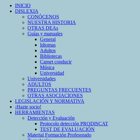
INICIO
DISLEXIA
CONÓCENOS
NUESTRA HISTORIA
OTRAS DEAs
Guías y manuales
General
Idiomas
Adultos
Bibliotecas
Carnet conducir
Música
Universidad
Universidades
ADULTOS
PREGUNTAS FRECUENTES
OTRAS ASOCIACIONES
LEGISLACIÓN Y NORMATIVA
¡Hazte socio!
HERRAMIENTAS
Detección y Evaluación
Protocolo detección PRODISCAT
TEST DE EVALUACIÓN
Material Formación Profesorado