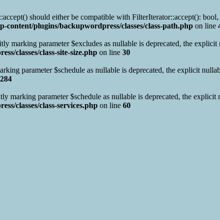
ept() should either be compatible with FilterIterator::accept(): bool,
p-content/plugins/backupwordpress/classes/class-path.php
on line
y marking parameter $excludes as nullable is deprecated, the explicit n
s/classes/class-site-size.php
on line
30
ng parameter $schedule as nullable is deprecated, the explicit nullab
284
y marking parameter $schedule as nullable is deprecated, the explicit n
ss/classes/class-services.php
on line
60