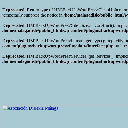
Deprecated
: Return type of HM\BackUpWordPress\CleanUpIterator::acc
temporarily suppress the notice in
/home/malagadisle/public_html/w
Deprecated
: HM\BackUpWordPress\Site_Size::__construct(): Implicitl
/home/malagadisle/public_html/wp-content/plugins/backupwordpres
Deprecated
: HM\BackUpWordPress\human_get_type(): Implicitly marki
content/plugins/backupwordpress/functions/interface.php
on line
Deprecated
: HM\BackUpWordPress\Services::get_services(): Implicitl
/home/malagadisle/public_html/wp-content/plugins/backupwordpre
Saltar
al
contenido
Alternar
la
cabecera