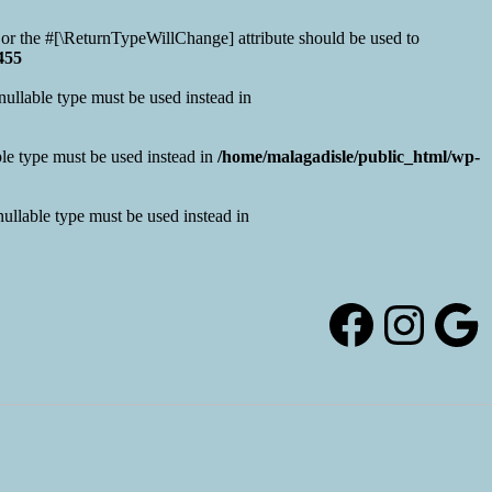
 or the #[\ReturnTypeWillChange] attribute should be used to
455
ullable type must be used instead in
le type must be used instead in
/home/malagadisle/public_html/wp-
ullable type must be used instead in
Facebo
Inst
Go