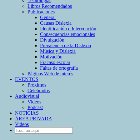
Tecnologías
Libros Recomendados
Publicaciones
General
Causas Dislexia
Identificación e Intervención
Consecuencias emocionales
Divulgación
Prevalencia de la Dislexia
Música y Dislexia
Motivación
Fracaso escolar
Faltas de ortografía
Páginas Web de interés
EVENTOS
Próximos
Celebrados
Audiovisual
Videos
Podcast
NOTICIAS
ÁREA PRIVADA
Videos