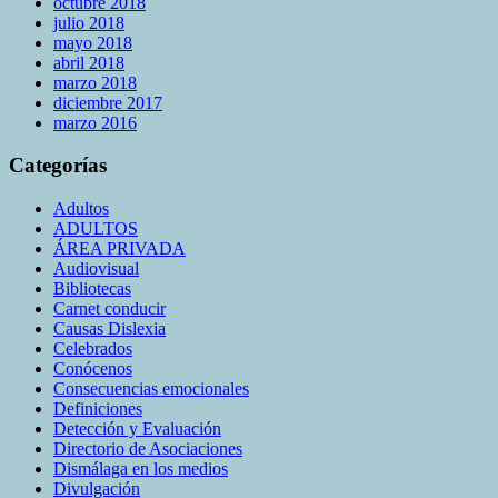
octubre 2018
julio 2018
mayo 2018
abril 2018
marzo 2018
diciembre 2017
marzo 2016
Categorías
Adultos
ADULTOS
ÁREA PRIVADA
Audiovisual
Bibliotecas
Carnet conducir
Causas Dislexia
Celebrados
Conócenos
Consecuencias emocionales
Definiciones
Detección y Evaluación
Directorio de Asociaciones
Dismálaga en los medios
Divulgación