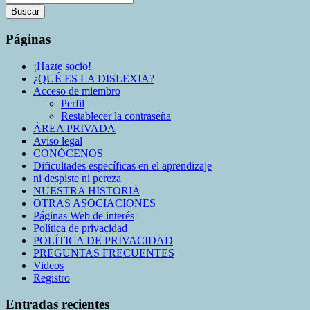
Buscar
La
Páginas
búsqueda
está
¡Hazte socio!
en
¿QUÉ ES LA DISLEXIA?
progreso
Acceso de miembro
Perfil
Restablecer la contraseña
ÁREA PRIVADA
Aviso legal
CONÓCENOS
Dificultades específicas en el aprendizaje
ni despiste ni pereza
NUESTRA HISTORIA
OTRAS ASOCIACIONES
Páginas Web de interés
Política de privacidad
POLÍTICA DE PRIVACIDAD
PREGUNTAS FRECUENTES
Videos
Registro
Entradas recientes