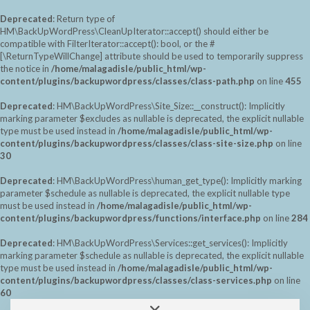
Deprecated
: Return type of
HM\BackUpWordPress\CleanUpIterator::accept() should either be
compatible with FilterIterator::accept(): bool, or the #
[\ReturnTypeWillChange] attribute should be used to temporarily suppress
the notice in
/home/malagadisle/public_html/wp-
content/plugins/backupwordpress/classes/class-path.php
on line
455
Deprecated
: HM\BackUpWordPress\Site_Size::__construct(): Implicitly
marking parameter $excludes as nullable is deprecated, the explicit nullable
type must be used instead in
/home/malagadisle/public_html/wp-
content/plugins/backupwordpress/classes/class-site-size.php
on line
30
Deprecated
: HM\BackUpWordPress\human_get_type(): Implicitly marking
parameter $schedule as nullable is deprecated, the explicit nullable type
must be used instead in
/home/malagadisle/public_html/wp-
content/plugins/backupwordpress/functions/interface.php
on line
284
Deprecated
: HM\BackUpWordPress\Services::get_services(): Implicitly
marking parameter $schedule as nullable is deprecated, the explicit nullable
type must be used instead in
/home/malagadisle/public_html/wp-
content/plugins/backupwordpress/classes/class-services.php
on line
60
Saltar
Alternar