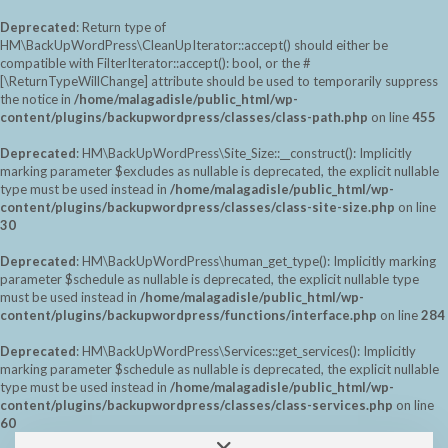
Deprecated
: Return type of
HM\BackUpWordPress\CleanUpIterator::accept() should either be
compatible with FilterIterator::accept(): bool, or the #
[\ReturnTypeWillChange] attribute should be used to temporarily suppress
the notice in
/home/malagadisle/public_html/wp-
content/plugins/backupwordpress/classes/class-path.php
on line
455
Deprecated
: HM\BackUpWordPress\Site_Size::__construct(): Implicitly
marking parameter $excludes as nullable is deprecated, the explicit nullable
type must be used instead in
/home/malagadisle/public_html/wp-
content/plugins/backupwordpress/classes/class-site-size.php
on line
30
Deprecated
: HM\BackUpWordPress\human_get_type(): Implicitly marking
parameter $schedule as nullable is deprecated, the explicit nullable type
must be used instead in
/home/malagadisle/public_html/wp-
content/plugins/backupwordpress/functions/interface.php
on line
284
Deprecated
: HM\BackUpWordPress\Services::get_services(): Implicitly
marking parameter $schedule as nullable is deprecated, the explicit nullable
type must be used instead in
/home/malagadisle/public_html/wp-
content/plugins/backupwordpress/classes/class-services.php
on line
60
Saltar
Alternar