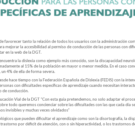
o de favorecer tanto la relación de todos los usuarios con la administración co
 para mejorar la accesibilidad al permiso de conducción de las personas con dif
tar en la web de la DGT.
se encuentra la dislexia como ejemplo más conocido, son la discapacidad neuro
ximadamente al 15% de la población en mayor o menor medida. En el caso con
n, un 4% de ella de forma severa.
desde hace tiempo con la Federación Española de Dislexia (FEDIS) con la inten
personas con dificultades específicas de aprendizaje cuando necesitan interact
o de conducción.
ucación Vial de la DGT “Con esta guía pretendemos, no solo adaptar el proc
obre todo queremos concienciar sobre las dificultades con las que cada día s
os invisibles y muchas veces olvidados”
lógicos que pueden dificultar el aprendizaje como son la disortografía, la dis
l trastorno por déficit de atención, con o sin hiperactividad, o los trastornos d