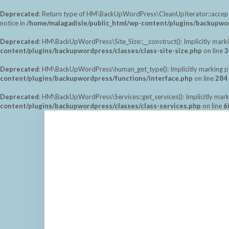
Deprecated
: Return type of HM\BackUpWordPress\CleanUpIterator::accept() 
notice in
/home/malagadisle/public_html/wp-content/plugins/backupwor
Deprecated
: HM\BackUpWordPress\Site_Size::__construct(): Implicitly marki
content/plugins/backupwordpress/classes/class-site-size.php
on line
3
Deprecated
: HM\BackUpWordPress\human_get_type(): Implicitly marking para
content/plugins/backupwordpress/functions/interface.php
on line
284
Deprecated
: HM\BackUpWordPress\Services::get_services(): Implicitly marki
content/plugins/backupwordpress/classes/class-services.php
on line
6
Saltar
al
contenido