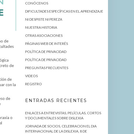
CONÓCENOS
DIFICULTADES ESPECÍFICAS EN EL APRENDIZAJE
NI DESPISTE NI PEREZA
NUESTRA HISTORIA
OTRAS ASOCIACIONES
mo de
PÁGINAS WEB DE INTERÉS
icultades
POLÍTICA DE PRIVACIDAD
POLÍTICA DE PRIVACIDAD
lógica
creto de
PREGUNTAS FRECUENTES
VIDEOS
ción de
REGISTRO
uar con la
eso de
ENTRADAS RECIENTES
e
ENLACES A ENTREVISTAS, PELÍCULAS, CORTOS
praxia o
Y DOCUMENTALES SOBRE DISLEXIA
el
JORNADA DE SOCIOS, CELEBRACION EL DIA
INTERNACIONAL DE LA DISLEXIA, 8 DE