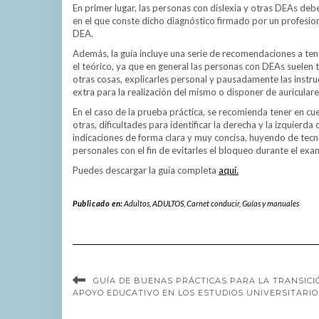
En primer lugar, las personas con dislexia y otras DEAs deb
en el que conste dicho diagnóstico firmado por un profesi
DEA.
Además, la guía incluye una serie de recomendaciones a tene
el teórico, ya que en general las personas con DEAs suelen 
otras cosas, explicarles personal y pausadamente las instr
extra para la realización del mismo o disponer de auricula
En el caso de la prueba práctica, se recomienda tener en cu
otras, dificultades para identificar la derecha y la izquier
indicaciones de forma clara y muy concisa, huyendo de tec
personales con el fin de evitarles el bloqueo durante el exa
Puedes descargar la guía completa
aquí.
Publicado en:
Adultos
,
ADULTOS
,
Carnet conducir
,
Guías y manuales
GUÍA DE BUENAS PRÁCTICAS PARA LA TRANSICIÓ
APOYO EDUCATIVO EN LOS ESTUDIOS UNIVERSITARIO