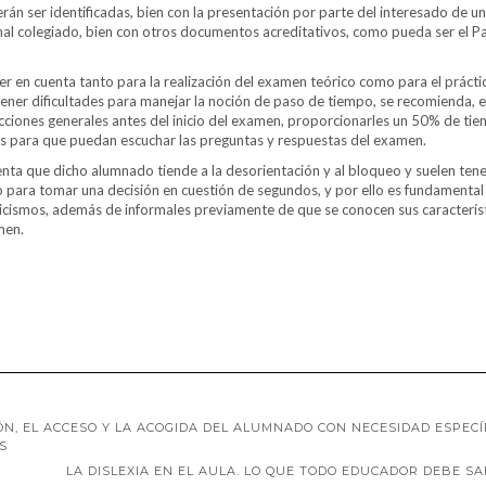
erán ser identificadas, bien con la presentación por parte del interesado de u
onal colegiado, bien con otros documentos acreditativos, como pueda ser el 
r en cuenta tanto para la realización del examen teórico como para el prácti
tener dificultades para manejar la noción de paso de tiempo, se recomienda, 
ucciones generales antes del inicio del examen, proporcionarles un 50% de ti
res para que puedan escuchar las preguntas y respuestas del examen.
enta que dicho alumnado tiende a la desorientación y al bloqueo y suelen tene
da o para tomar una decisión en cuestión de segundos, y por ello es fundamental
nicismos, además de informales previamente de que se conocen sus caracterís
men.
N, EL ACCESO Y LA ACOGIDA DEL ALUMNADO CON NECESIDAD ESPECÍ
S
LA DISLEXIA EN EL AULA. LO QUE TODO EDUCADOR DEBE S