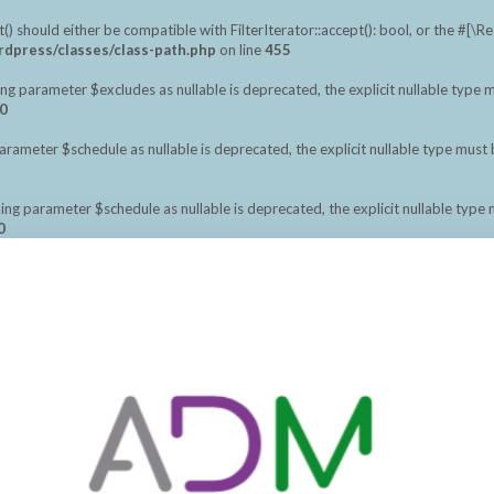
should either be compatible with FilterIterator::accept(): bool, or the #[\
dpress/classes/class-path.php
on line
455
ng parameter $excludes as nullable is deprecated, the explicit nullable type 
0
meter $schedule as nullable is deprecated, the explicit nullable type must 
ng parameter $schedule as nullable is deprecated, the explicit nullable type
0