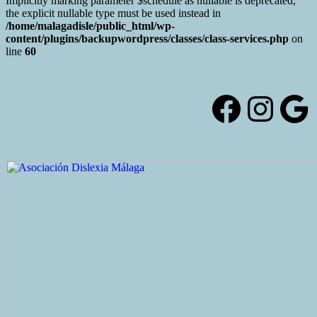
Implicitly marking parameter $schedule as nullable is deprecated,
the explicit nullable type must be used instead in
/home/malagadisle/public_html/wp-
content/plugins/backupwordpress/classes/class-services.php
on
line
60
Saltar
al
contenido
Facebo
Inst
Go
Alternar
la
cabecera