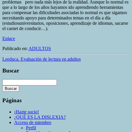
problemas ́ ́ pero nada más lejos de la realidad. Aunque lo normal es
que a lo largo de los años hayamos ido aprendiendo herramientas
para compensar las dificultades asociadas lo normal es que sigamos
necesitando apoyo para determinados temas en el día a día
(estudiosuniversitarios, oposiciones, aprendizaje de idiomas, sacarse
el carnet de conducir…).
Enlace
Publicado en:
ADULTOS
Leeduca. Evaluación de lectura en adultos
Buscar
Buscar
La
Páginas
búsqueda
está
¡Hazte socio!
en
¿QUÉ ES LA DISLEXIA?
progreso
Acceso de miembro
Perfil