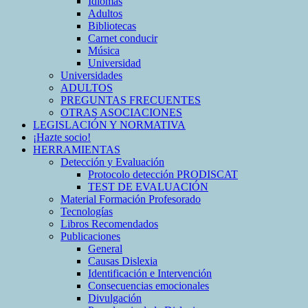
Idiomas
Adultos
Bibliotecas
Carnet conducir
Música
Universidad
Universidades
ADULTOS
PREGUNTAS FRECUENTES
OTRAS ASOCIACIONES
LEGISLACIÓN Y NORMATIVA
¡Hazte socio!
HERRAMIENTAS
Detección y Evaluación
Protocolo detección PRODISCAT
TEST DE EVALUACIÓN
Material Formación Profesorado
Tecnologías
Libros Recomendados
Publicaciones
General
Causas Dislexia
Identificación e Intervención
Consecuencias emocionales
Divulgación