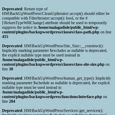
Deprecated
: Return type of
HM\BackUpWordPress\CleanUpIterator::accept() should either be
compatible with FilterIterator::accept(): bool, or the #
[\ReturnTypeWillChange] attribute should be used to temporarily
suppress the notice in
/home/malagadisle/public_html/wp-
content/plugins/backupwordpress/classes/class-path.php
on line
455
Deprecated
: HM\BackUpWordPress\Site_Size::__construct():
Implicitly marking parameter $excludes as nullable is deprecated,
the explicit nullable type must be used instead in
/home/malagadisle/public_html/wp-
content/plugins/backupwordpress/classes/class-site-size.php
on
line
30
Deprecated
: HM\BackUpWordPress\human_get_type(): Implicitly
marking parameter $schedule as nullable is deprecated, the explicit
nullable type must be used instead in
/home/malagadisle/public_html/wp-
content/plugins/backupwordpress/functions/interface.php
on
line
284
Deprecated
: HM\BackUpWordPress\Services::get_services():