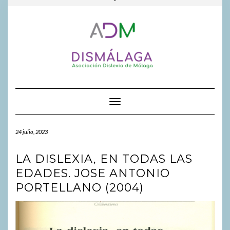
FACEBOOK
INSTAGR
GOOGL
al
la
contenido
cabecera
Cambiar modo de navegación
24 julio, 2023
LA DISLEXIA, EN TODAS LAS
EDADES. JOSE ANTONIO
PORTELLANO (2004)