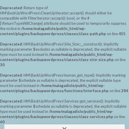
Deprecated
: Return type of
HM\BackUpWordPress\CleanUpIterator::accept() should either be
compatible with FilterIterator::accept(): bool, or the #
[\ReturnTypeWillChange] attribute should be used to temporarily suppress
the notice in
/home/malagadisle/public_html/wp-
content/plugins/backupwordpress/classes/class-path.php
on line
455
Deprecated
: HM\BackUpWordPress\Site_Size::__construct(): Implicitly
marking parameter $excludes as nullable is deprecated, the explicit nullable
type must be used instead in
/home/malagadisle/public_html/wp-
content/plugins/backupwordpress/classes/class-site-size.php
on line
30
Deprecated
: HM\BackUpWordPress\human_get_type(): Implicitly marking
parameter $schedule as nullable is deprecated, the explicit nullable type
must be used instead in
/home/malagadisle/public_html/wp-
content/plugins/backupwordpress/functions/interface.php
on line
284
Deprecated
: HM\BackUpWordPress\Services::get_services(): Implicitly
marking parameter $schedule as nullable is deprecated, the explicit nullable
type must be used instead in
/home/malagadisle/public_html/wp-
content/plugins/backupwordpress/classes/class-services.php
on line
60
Saltar
Alternar