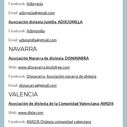
Facebook:
Adixyecla
Email:
adixyecla@gmail.com
Asociación dislexia Jumilla, ADIXJUMILLA
Facebook:
Adixjumilla
Email:
adixjumilla@gmail.com
NAVARRA
Asociación Navarra de dislexia, DISNAVARRA
Web:
www.disnavarra.jimdofree.com
Facebook:
Disnavarra, Asociación navarra de dislexia
Email:
disnavarra@gmail.com
VALENCIA
Asociación de dislexia de la Comunidad Valenciana, AVADIS
Web:
www.dixle.com
Facebook:
AVADIS Dislexia comunidad valenciana