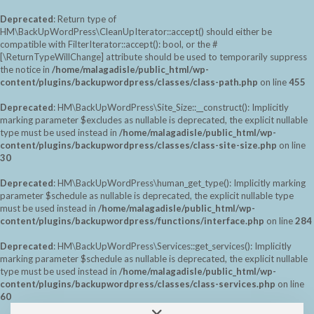
Deprecated
: Return type of
HM\BackUpWordPress\CleanUpIterator::accept() should either be
compatible with FilterIterator::accept(): bool, or the #
[\ReturnTypeWillChange] attribute should be used to temporarily suppress
the notice in
/home/malagadisle/public_html/wp-
content/plugins/backupwordpress/classes/class-path.php
on line
455
Deprecated
: HM\BackUpWordPress\Site_Size::__construct(): Implicitly
marking parameter $excludes as nullable is deprecated, the explicit nullable
type must be used instead in
/home/malagadisle/public_html/wp-
content/plugins/backupwordpress/classes/class-site-size.php
on line
30
Deprecated
: HM\BackUpWordPress\human_get_type(): Implicitly marking
parameter $schedule as nullable is deprecated, the explicit nullable type
must be used instead in
/home/malagadisle/public_html/wp-
content/plugins/backupwordpress/functions/interface.php
on line
284
Deprecated
: HM\BackUpWordPress\Services::get_services(): Implicitly
marking parameter $schedule as nullable is deprecated, the explicit nullable
type must be used instead in
/home/malagadisle/public_html/wp-
content/plugins/backupwordpress/classes/class-services.php
on line
60
Saltar
Alternar