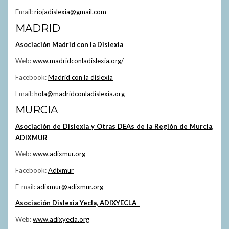
Email:
riojadislexia@gmail.com
MADRID
Asociación Madrid con la Dislexia
Web:
www.madridconladislexia.org/
Facebook:
Madrid con la dislexia
Email:
hola@madridconladislexia.org
MURCIA
Asociación de Dislexia y Otras DEAs de la Región de Murcia,
ADIXMUR
Web:
www.adixmur.org
Facebook:
Adixmur
E-mail:
adixmur@adixmur.org
Asociación Dislexia Yecla, ADIXYECLA
Web:
www.adixyecla.org