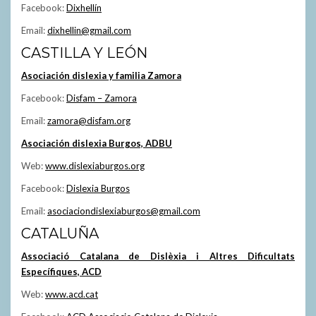
Facebook:
Dixhellín
Email:
dixhellin@gmail.com
CASTILLA Y LEÓN
Asociación dislexia y familia Zamora
Facebook:
Disfam – Zamora
Email:
zamora@disfam.org
Asociación dislexia Burgos, ADBU
Web:
www.dislexiaburgos.org
Facebook:
Dislexia Burgos
Email:
asociaciondislexiaburgos@gmail.com
CATALUÑA
Associació Catalana de Dislèxia i Altres Dificultats
Específiques, ACD
Web:
www.acd.cat