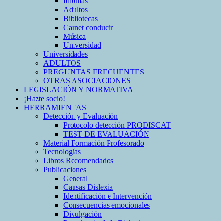
Idiomas
Adultos
Bibliotecas
Carnet conducir
Música
Universidad
Universidades
ADULTOS
PREGUNTAS FRECUENTES
OTRAS ASOCIACIONES
LEGISLACIÓN Y NORMATIVA
¡Hazte socio!
HERRAMIENTAS
Detección y Evaluación
Protocolo detección PRODISCAT
TEST DE EVALUACIÓN
Material Formación Profesorado
Tecnologías
Libros Recomendados
Publicaciones
General
Causas Dislexia
Identificación e Intervención
Consecuencias emocionales
Divulgación