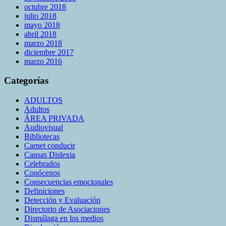
octubre 2018
julio 2018
mayo 2018
abril 2018
marzo 2018
diciembre 2017
marzo 2016
Categorías
ADULTOS
Adultos
ÁREA PRIVADA
Audiovisual
Bibliotecas
Carnet conducir
Causas Dislexia
Celebrados
Conócenos
Consecuencias emocionales
Definiciones
Detección y Evaluación
Directorio de Asociaciones
Dismálaga en los medios