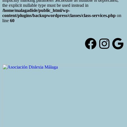
Implicitly marking parameter $schedule as nullable is deprecated,
the explicit nullable type must be used instead in
/home/malagadisle/public_html/wp-
content/plugins/backupwordpress/classes/class-services.php
on
line
60
Saltar
al
contenido
Facebo
Inst
Go
Alternar
la
cabecera