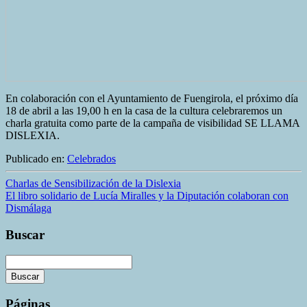
En colaboración con el Ayuntamiento de Fuengirola, el próximo día
18 de abril a las 19,00 h en la casa de la cultura celebraremos un
charla gratuita como parte de la campaña de visibilidad SE LLAMA
DISLEXIA.
Publicado en:
Celebrados
Charlas de Sensibilización de la Dislexia
El libro solidario de Lucía Miralles y la Diputación colaboran con
Dismálaga
Buscar
Buscar
La
Páginas