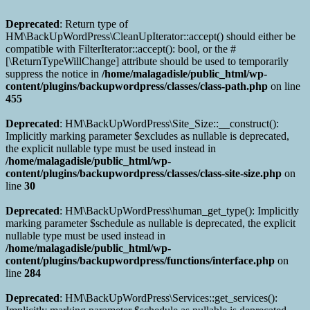
Deprecated
: Return type of
HM\BackUpWordPress\CleanUpIterator::accept() should either be
compatible with FilterIterator::accept(): bool, or the #
[\ReturnTypeWillChange] attribute should be used to temporarily
suppress the notice in
/home/malagadisle/public_html/wp-
content/plugins/backupwordpress/classes/class-path.php
on line
455
Deprecated
: HM\BackUpWordPress\Site_Size::__construct():
Implicitly marking parameter $excludes as nullable is deprecated,
the explicit nullable type must be used instead in
/home/malagadisle/public_html/wp-
content/plugins/backupwordpress/classes/class-site-size.php
on
line
30
Deprecated
: HM\BackUpWordPress\human_get_type(): Implicitly
marking parameter $schedule as nullable is deprecated, the explicit
nullable type must be used instead in
/home/malagadisle/public_html/wp-
content/plugins/backupwordpress/functions/interface.php
on
line
284
Deprecated
: HM\BackUpWordPress\Services::get_services():