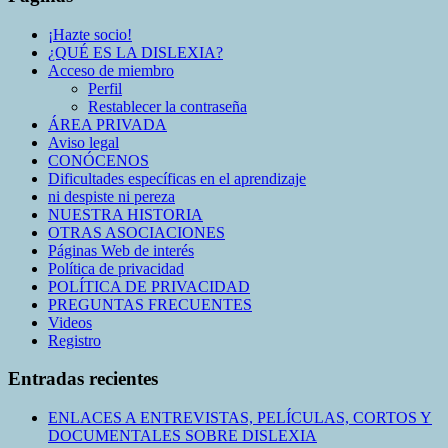
búsqueda
está
¡Hazte socio!
en
¿QUÉ ES LA DISLEXIA?
progreso
Acceso de miembro
Perfil
Restablecer la contraseña
ÁREA PRIVADA
Aviso legal
CONÓCENOS
Dificultades específicas en el aprendizaje
ni despiste ni pereza
NUESTRA HISTORIA
OTRAS ASOCIACIONES
Páginas Web de interés
Política de privacidad
POLÍTICA DE PRIVACIDAD
PREGUNTAS FRECUENTES
Videos
Registro
Entradas recientes
ENLACES A ENTREVISTAS, PELÍCULAS, CORTOS Y
DOCUMENTALES SOBRE DISLEXIA