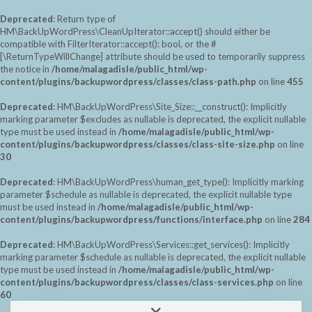
Deprecated
: Return type of
HM\BackUpWordPress\CleanUpIterator::accept() should either be
compatible with FilterIterator::accept(): bool, or the #
[\ReturnTypeWillChange] attribute should be used to temporarily suppress
the notice in
/home/malagadisle/public_html/wp-
content/plugins/backupwordpress/classes/class-path.php
on line
455
Deprecated
: HM\BackUpWordPress\Site_Size::__construct(): Implicitly
marking parameter $excludes as nullable is deprecated, the explicit nullable
type must be used instead in
/home/malagadisle/public_html/wp-
content/plugins/backupwordpress/classes/class-site-size.php
on line
30
Deprecated
: HM\BackUpWordPress\human_get_type(): Implicitly marking
parameter $schedule as nullable is deprecated, the explicit nullable type
must be used instead in
/home/malagadisle/public_html/wp-
content/plugins/backupwordpress/functions/interface.php
on line
284
Deprecated
: HM\BackUpWordPress\Services::get_services(): Implicitly
marking parameter $schedule as nullable is deprecated, the explicit nullable
type must be used instead in
/home/malagadisle/public_html/wp-
content/plugins/backupwordpress/classes/class-services.php
on line
60
Saltar
Alternar