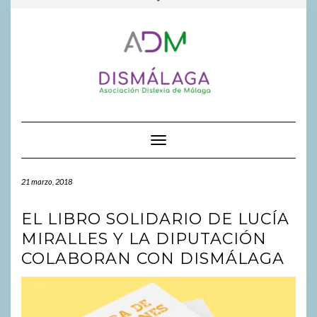
FACEBOOK
INSTAGR
GOOGL
al
la
contenido
cabecera
Cambiar modo de navegación
21 marzo, 2018
EL LIBRO SOLIDARIO DE LUCÍA
MIRALLES Y LA DIPUTACIÓN
COLABORAN CON DISMÁLAGA