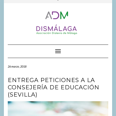
FACEBOOK
INSTAGR
GOOGL
al
la
contenido
cabecera
Cambiar modo de navegación
26 marzo, 2018
ENTREGA PETICIONES A LA
CONSEJERÍA DE EDUCACIÓN
(SEVILLA)