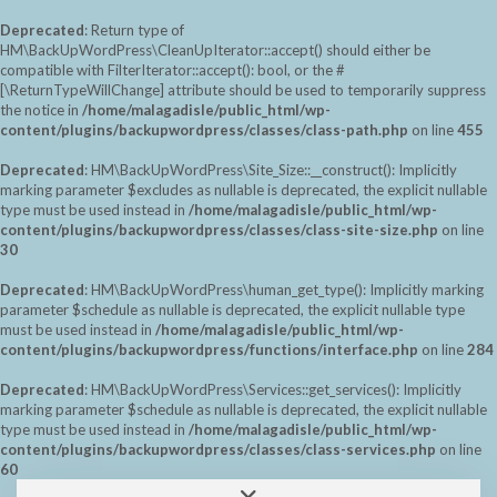
Deprecated
: Return type of
HM\BackUpWordPress\CleanUpIterator::accept() should either be
compatible with FilterIterator::accept(): bool, or the #
[\ReturnTypeWillChange] attribute should be used to temporarily suppress
the notice in
/home/malagadisle/public_html/wp-
content/plugins/backupwordpress/classes/class-path.php
on line
455
Deprecated
: HM\BackUpWordPress\Site_Size::__construct(): Implicitly
marking parameter $excludes as nullable is deprecated, the explicit nullable
type must be used instead in
/home/malagadisle/public_html/wp-
content/plugins/backupwordpress/classes/class-site-size.php
on line
30
Deprecated
: HM\BackUpWordPress\human_get_type(): Implicitly marking
parameter $schedule as nullable is deprecated, the explicit nullable type
must be used instead in
/home/malagadisle/public_html/wp-
content/plugins/backupwordpress/functions/interface.php
on line
284
Deprecated
: HM\BackUpWordPress\Services::get_services(): Implicitly
marking parameter $schedule as nullable is deprecated, the explicit nullable
type must be used instead in
/home/malagadisle/public_html/wp-
content/plugins/backupwordpress/classes/class-services.php
on line
60
Saltar
Alternar